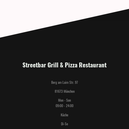
Streetbar Grill & Pizza Restaurant
Berg am Laim Str. 97
81673 München
Mon - Son
09:00 - 24:00
Küche
Di-So