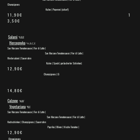
Champignons
Kulen | Peperoni (scharf)
1 1 , 9 0 € 1
3 , 5 0 €
Salami
*A,B,E
Hercegovka
*A,B,C,E
San Marzano Tomatensauce | Fior di Latte |
San Marzano Tomatensauce | Fior di Latte |
Rindersalami | Sauerrahm
Kulen | Speck | geräucherter Schinken|
1 2 , 9 0 €
Champignons | Ei
1 4 , 8 0 €
Calzone
*A,B,E
Vegetariana
*B,E
San Marzano Tomatensauce | Fior di Latte |
San Marzano Tomatensauce | Fior di Latte |
Kochschinken | Champignons | Sauerrahm
Paprika | Oliven | frische Tomaten |
1 2 , 9 0 €
Chmapignons