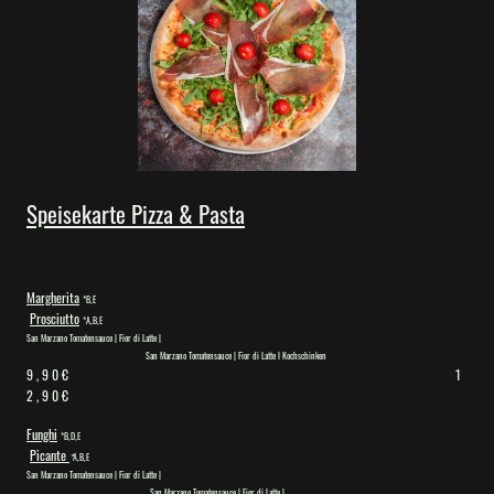
Speisekarte Pizza & Pasta
Margherita
*
B,E
Prosciutto
*
A,B,E
San Marzano Tomatensauce | Fior di Latte |
San Marzano Tomatensauce | Fior di Latte I Kochschinken
9 , 9 0 €
1
2 , 9 0 €
Funghi
*
B,D,E
Picante
*
A,B,E
San Marzano Tomatensauce | Fior di Latte |
San Marzano Tomatensauce | Fior di Latte |