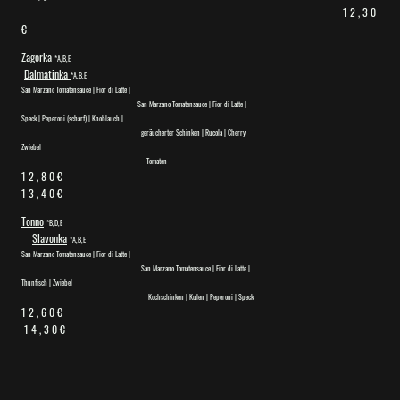
1 2 , 3 0
€
Zagorka
*A,B,E
Dalmatinka
*
A,B,E
San Marzano Tomatensauce | Fior di Latte |
San Marzano Tomatensauce | Fior di Latte |
Speck | Peperoni (scharf) | Knoblauch |
geräucherter Schinken | Rucola | Cherry
Zwiebel
Tomaten
1 2 , 8 0 €
1 3 , 4 0 €
Tonno
*B,D,E
Slavonka
*A,B,E
San Marzano Tomatensauce | Fior di Latte |
San Marzano Tomatensauce | Fior di Latte |
Thunfisch | Zwiebel
Kochschinken | Kulen | Peperoni | Speck
1 2 , 6 0 €
1 4 , 3 0 €