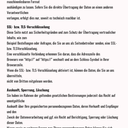
maschinenlesbaren Format
aushändigen zu lassen. Sofern Sie die direkte Übertragung der Daten an einen anderen
Verantwortlichen
verlangen, erfolgt dies nur, soweit es technisch machbar ist.
SSL- bzw. TLS-Verschlüsselung
Diese Seite nutzt aus Sicherheitsgründen und zum Schutz der Übertragung vertraulicher
Inhalte, wie zum
Beispiel Bestellungen oder Anfragen, die Sie an uns als Seitenbetreiber senden, eine SSL-
bzw. TLSVerschlüsselung.
Eine verschlüsselte Verbindung erkennen Sie daran, dass die Adresszeile des
Browsers von “http://” auf “https://” wechselt und an dem Schloss-Symbol in Ihrer
Browserzeile.
Wenn die SSL- bzw. TLS-Verschlüsselung aktiviert ist, können die Daten, die Sie an uns
übermitteln,
nicht von Dritten mitgelesen werden.
Auskunft, Sperrung, Löschung
Sie haben im Rahmen der geltenden gesetzlichen Bestimmungen jederzeit das Recht auf
unentgeltliche
Auskunft über Ihre gespeicherten personenbezogenen Daten, deren Herkunft und Empfänger
und den
Zweck der Datenverarbeitung und ggf. ein Recht auf Berichtigung, Sperrung oder Löschung
dieser Daten.
Hierzu sowie zu weiteren Fragen zum Thema personenbezogene Daten können Sie sich