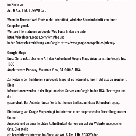
im Sinne von
Art. 6 Abs. 1 lit. f DSGVO dar.
Wenn Ihr Browser Web Fonts nicht unterstützt, wird eine Standardschrift von Ihrem
Computer genutzt.
Weitere Informationen zu Google Web Fonts finden Sie unter
https://developers.google.com/fonts/faq und
in der Datenschutzerklärung von Google: https://www.google.com/policies/privacy/.
Google Maps
Diese Seite nutzt über eine API den Kartendienst Google Maps. Anbieter ist die Google Inc.,
1600
Amphitheatre Parkway, Mountain View, CA 94043, USA.
Zur Nutzung der Funktionen von Google Maps ist es notwendig, Ihre IP Adresse zu speichern.
Diese
Informationen werden in der Regel an einen Server von Google in den USA übertragen und
dort
gespeichert. Der Anbieter dieser Seite hat keinen Einfluss auf diese Datenübertragung.
Die Nutzung von Google Maps erfolgt im Interesse einer ansprechenden Darstellung unserer
Online-
Angebote und an einer leichten Auffindbarkeit der von uns auf der Website angegebenen
Orte. Dies stellt
ein berechtigtes Interesse im Sinne von Art. 6 Abs. 1 lit. f DSGVO dar.