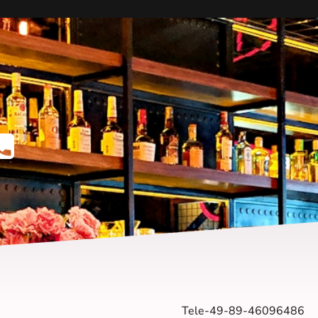
Tele-49-89-46096486