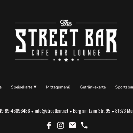
e
Speisekarte
Mittagsmenü
Getränkekarte
Sportsba
+49 89-46096486
info@streetbar.net
Berg am Laim Str. 95
81673 Mü
•
•
•